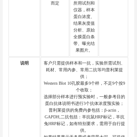
而定
所用试剂和
仪器，样本
蛋白浓度、
结果灰度值
分析、原始
全膜蛋白条
带、曝光结
果图片。
说明
客户只需提供样本和一抗，实验所需试剂、
耗材、常用内参、常用二抗等均普利莱提
供；
Western Blot 10孔胶最多9个样，不足9个按9
个收取；
选择部分样本进行预实验时，一般参考目的
蛋白抗体说明书进行3个抗体浓度预实验；
普利莱提供的免费内参包括：β-actin，
GAPDH,二抗包括：羊抗鼠HRP标记，羊抗
兔HRP标记，如有特别要求，需用于自行提
供。