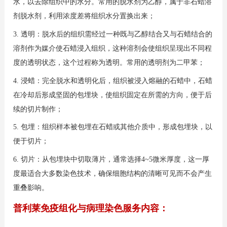
水，以去除组织中的水分。常用的脱水剂为乙醇，属于非石蜡溶
剂脱水剂，利用浓度差将组织水分置换出来；
3. 透明
：脱水后的组织需经过一种既与乙醇结合又与石蜡结合的
溶剂作为媒介使石蜡浸入组织，这种溶剂会使组织呈现出不同程
度的透明状态，这个过程称为透明。常用的透明剂为二甲苯；
4. 浸蜡
：完全脱水和透明化后，组织被浸入熔融的石蜡中，石蜡
在冷却后形成坚固的包埋块，使组织固定在所需的方向，便于后
续的切片制作；
5. 包埋
：组织样本被包埋在石蜡或其他介质中，形成包埋块，以
便于切片；
6. 切片
：从包埋块中切取薄片，通常选择4~5微米厚度，这一厚
度最适合大多数染色技术，确保细胞结构的清晰可见而不会产生
重叠影响。
普利莱免疫组化与病理染色服务内容：