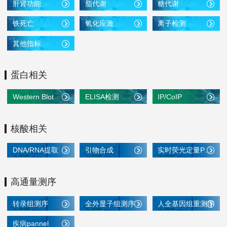
肝肾功能
脂代谢
糖代谢
铁死亡
氧化应激
离子检测
其他指标
蛋白相关
Western Blot
ELISA检测
IP/CoIP
核酸相关
DNA/RNA提取
引物合成
实时荧光定量PCR
高通量测序
转录组测序
全外显子组测序
人全基因组重测序
疾病pannel