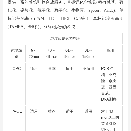
提供丰富的修饰引物合成服务，单标记化学修饰(稀有碱基、硫
代化、磷酸化、氨基化、巯基化、生物素、Spacer、Azide)、单
标记荧光基团(FAM、TET、HEX、Cy5等 )、单标记淬灭基团
(TAMRA、BHQ1)、双标记荧光探针等。
纯度级别选择指南
纯度级
5～
40～
61～
91～
应用
别
20mer
61mer
90mer
150mer
OPC
适用
推荐
适用
不适用
PCR扩
增、亚克
隆、点突
变、基因
合成、
DNA测序
PAGE
适用
推荐
适用
适用
对于40
mer以上的
普通引物
纯化，用