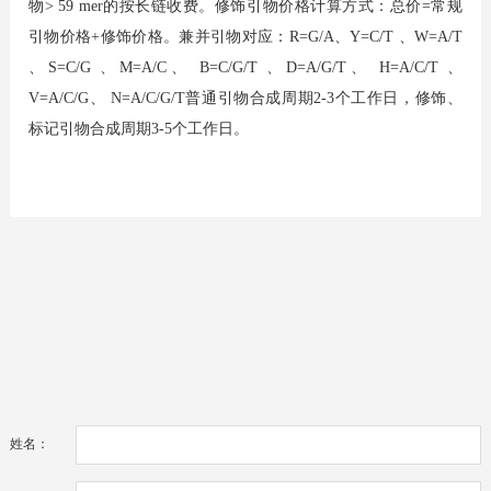
物> 59 mer的按长链收费。修饰引物价格计算方式：总价=常规
引物价格+修饰价格。兼并引物对应：R=G/A、Y=C/T 、W=A/T
、S=C/G 、M=A/C、 B=C/G/T 、D=A/G/T、 H=A/C/T 、
V=A/C/G、 N=A/C/G/T普通引物合成周期2-3个工作日，修饰、
标记引物合成周期3-5个工作日。
姓名：