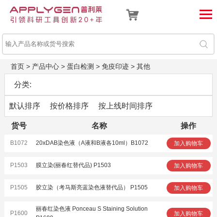
首页
>
产品中心
>
蛋白检测
>
免疫印迹
>
其他
分类:
默认排序
按价格排序
按上线时间排序
货号
名称
操作
B1072
20xDAB染色液（A液和B液各10ml）B1072
加入购物车
P1503
膜立染(丽春红替代品) P1503
加入购物车
P1505
胶立染（考马斯亮蓝染色液替代品） P1505
加入购物车
丽春红染色液 Ponceau S Staining Solution
P1600
加入购物车