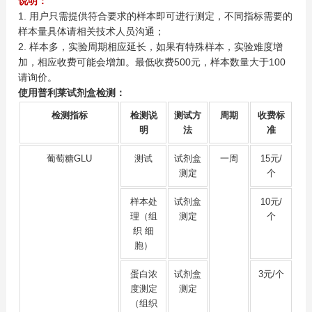
说明：
1. 用户只需提供符合要求的样本即可进行测定，不同指标需要的
样本量具体请相关技术人员沟通；
2. 样本多，实验周期相应延长，如果有特殊样本，实验难度增
加，相应收费可能会增加。最低收费500元，样本数量大于100
请询价。
使用普利莱试剂盒检测：
检测指标
检测说
测试方
周期
收费标
明
法
准
葡萄糖GLU
测试
试剂盒
一周
15元/
测定
个
样本处
试剂盒
10元/
理（组
测定
个
织 细
胞）
蛋白浓
试剂盒
3元/个
度测定
测定
（组织