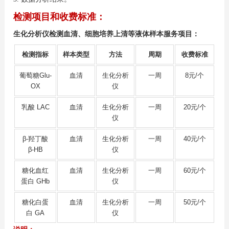
检测项目和收费标准：
生化分析仪检测血清、细胞培养上清等液体样本服务项目：
检测指标
样本类型
方法
周期
收费标准
葡萄糖Glu-
血清
生化分析
一周
8元/个
OX
仪
乳酸 LAC
血清
生化分析
一周
20元/个
仪
β-羟丁酸
血清
生化分析
一周
40元/个
β-HB
仪
糖化血红
血清
生化分析
一周
60元/个
蛋白 GHb
仪
糖化白蛋
血清
生化分析
一周
50元/个
白 GA
仪