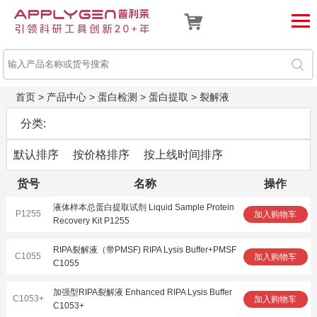
首页
>
产品中心
>
蛋白检测
>
蛋白提取
>
裂解液
分类:
默认排序
按价格排序
按上线时间排序
货号
名称
操作
液体样本总蛋白提取试剂 Liquid Sample Protein
P1255
加入购物车
Recovery Kit P1255
RIPA裂解液（带PMSF) RIPA Lysis Buffer+PMSF
C1055
加入购物车
C1055
加强型RIPA裂解液 Enhanced RIPA Lysis Buffer
C1053+
加入购物车
C1053+