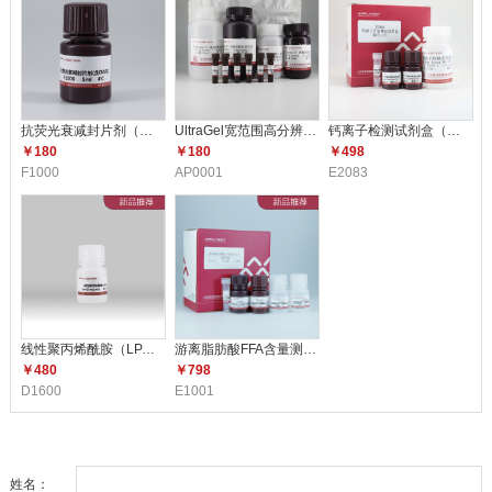
抗荧光衰减封片剂（含DAPI）F10
UltraGel宽范围高分辨配胶试剂
钙离子检测试剂盒（比色法） E2
￥180
￥180
￥498
F1000
AP0001
E2083
线性聚丙烯酰胺（LPA）（5mg/m
游离脂肪酸FFA含量测定试剂盒 E1
￥480
￥798
D1600
E1001
姓名：