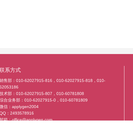
联系方式
销售部：010-62027915-816，010-62027915-818，010-
62053186
技术部：010-62027915-807，010-60781808
综合业务部：010-62027915-0，010-60781809
微信：applygen2004
QQ：2493578916
邮箱：office@applygen.com
地址：北京市昌平区振兴路36号2号楼3层330