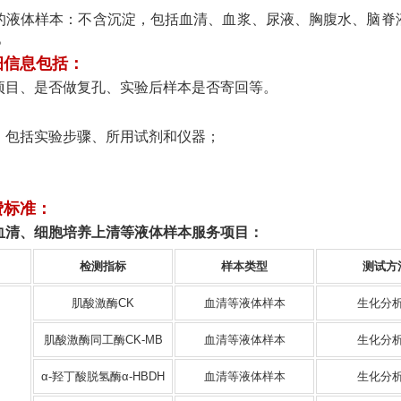
的液体样本：
不含沉淀，包括血清、血浆、尿液、胸腹水、脑脊
类。
细信息包括：
项目、是否做复孔、实验后样本是否寄回等。
告，包括实验步骤、所用试剂和仪器；
；
。
费标准：
血清、细胞培养上清等液体样本服务项目：
检测指标
样本类型
测试方
肌酸激酶CK
血清等液体样本
生化分
肌酸激酶同工酶CK-MB
血清等液体样本
生化分
α-羟丁酸脱氢酶α-HBDH
血清等液体样本
生化分