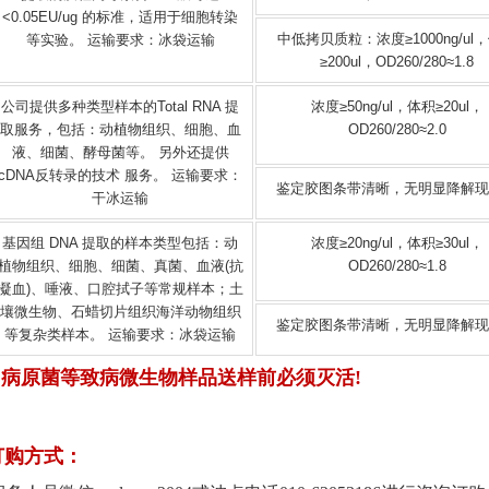
<0.05EU/ug 的标准，适用于细胞转染
中低拷贝质粒：浓度≥1000ng/ul
等实验。 运输要求：冰袋运输
≥200ul，OD260/280≈1.8
公司提供多种类型样本的Total RNA 提
浓度≥50ng/ul，体积≥20ul，
取服务，包括：动植物组织、细胞、血
OD260/280≈2.0
液、细菌、酵母菌等。 另外还提供
cDNA反转录的技术 服务。 运输要求：
鉴定胶图条带清晰，无明显降解
干冰运输
基因组 DNA 提取的样本类型包括：动
浓度≥20ng/ul，体积≥30ul，
植物组织、细胞、细菌、真菌、血液(抗
OD260/280≈1.8
凝血)、唾液、口腔拭子等常规样本；土
壤微生物、石蜡切片组织海洋动物组织
鉴定胶图条带清晰，无明显降解
等复杂类样本。 运输要求：冰袋运输
，病原菌等致病微生物样品送样前必须灭活!
订购方式：