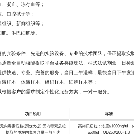
全血、凝血、冻存血等；
唾液、口腔拭子等；
石蜡组织、新鲜组织等；
白细胞、淋巴细胞等。
：完善的实验条件、先进的实验设备、专业的技术团队，保证提取实
有高通量全自动核酸提取平台及各类磁珠法、柱式法试剂盒，日检测
可以提供快速、专业、完善的服务，当日上午送样，最快当日下午发
：血液样本、体液样本、组织样本、细胞样本等；
可以根据客户的需求制定个性化服务方案，一对一服务。
项目说明
标准
无内毒素质粒提取(大提) 无内毒素质粒
高拷贝质粒：浓度≥1000ng/ul，
提取的质粒内毒素含量一般可达
≥500ul，OD260/280≈1.8