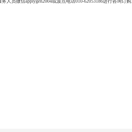
员微信applygen2004或波点电话010-62053186进行咨询订