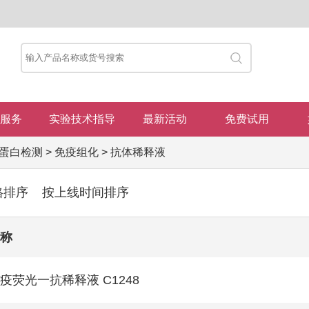
服务
实验技术指导
最新活动
免费试用
蛋白检测
>
免疫组化
>
抗体稀释液
格排序
按上线时间排序
称
疫荧光一抗稀释液 C1248