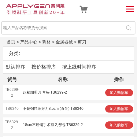
首页
>
产品中心
>
耗材
>
金属器械
>
剪刀
分类:
默认排序
按价格排序
按上线时间排序
货号
名称
操作
TB6299-
超精细剪刀 弯头 TB6299-2
加入购物车
2
TB6340
不锈钢精细剪刀8.5cm (直尖) TB6340
加入购物车
TB6329-
18cm不锈钢手术剪 2把/包 TB6329-2
加入购物车
2