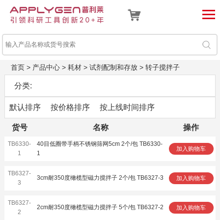
首页
>
产品中心
>
耗材
>
试剂配制和存放
>
转子搅拌子
分类:
默认排序
按价格排序
按上线时间排序
货号
名称
操作
TB6330-
40目低圈带手柄不锈钢筛网5cm 2个/包 TB6330-
加入购物车
1
1
TB6327-
3cm耐350度橄榄型磁力搅拌子 2个/包 TB6327-3
加入购物车
3
TB6327-
2cm耐350度橄榄型磁力搅拌子 5个/包 TB6327-2
加入购物车
2