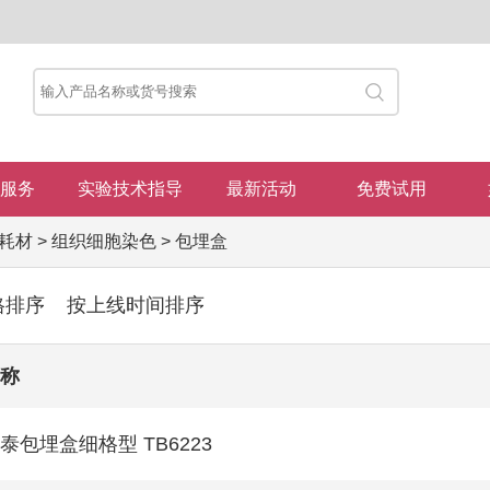
服务
实验技术指导
最新活动
免费试用
耗材
>
组织细胞染色
>
包埋盒
格排序
按上线时间排序
称
泰包埋盒细格型 TB6223