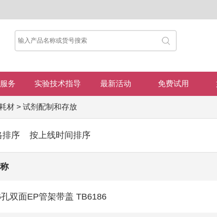
服务
实验技术指导
最新活动
免费试用
耗材
>
试剂配制和存放
格排序
按上线时间排序
称
6孔双面EP管架带盖 TB6186