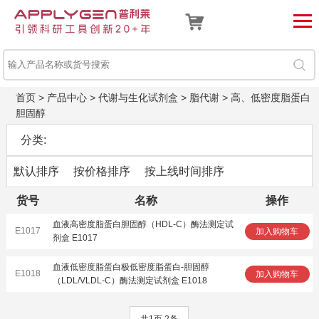
首页
>
产品中心
>
代谢与生化试剂盒
>
脂代谢
>
高、低密度脂蛋白
胆固醇
分类:
默认排序
按价格排序
按上线时间排序
货号
名称
操作
血液高密度脂蛋白胆固醇（HDL-C）酶法测定试
E1017
加入购物车
剂盒 E1017
血液低密度脂蛋白极低密度脂蛋白-胆固醇
E1018
加入购物车
（LDL/VLDL-C）酶法测定试剂盒 E1018
共1页 2条