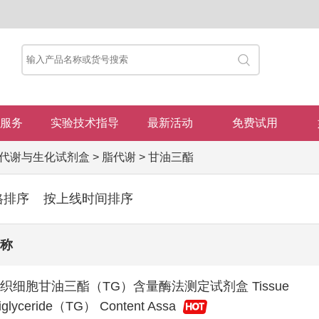
服务
实验技术指导
最新活动
免费试用
代谢与生化试剂盒
>
脂代谢
>
甘油三酯
格排序
按上线时间排序
称
织细胞甘油三酯（TG）含量酶法测定试剂盒 Tissue
iglyceride（TG） Content Assa