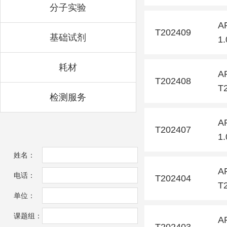
分子实验
A
T202409
基础试剂
1
耗材
A
T202408
T
检测服务
A
T202407
1
姓名：
A
电话：
T202404
T
单位：
课题组：
A
T202403